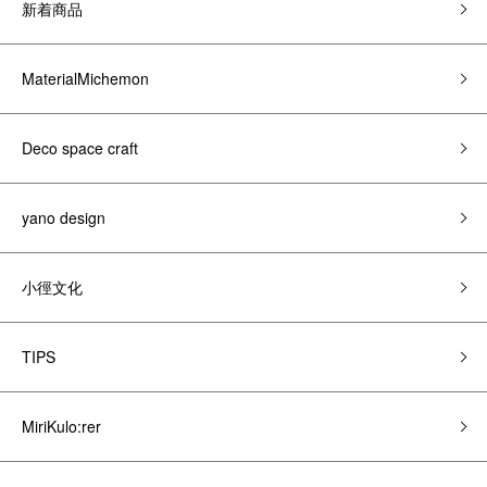
新着商品
MaterialMichemon
Deco space craft
yano design
小徑文化
TIPS
MiriKulo:rer