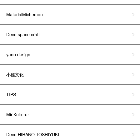
MaterialMichemon
Deco space craft
yano design
小徑文化
TIPS
MiriKulo:rer
Deco HIRANO TOSHIYUKI