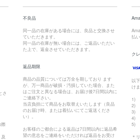
不良品
Ama
同一品の在庫がある場合には、良品と交換させ
Am
ていただきます。
払
同一品の在庫が無い場合には、ご返品いただい
た上で、返金させていただきます。
ク
返品期限
商品の品質については万全を期しており ます
以
が、万一商品が破損・汚損していた場合、また
け
はご注文と異なる場合は、お届け後7日間以内に
とさ
ご連絡下さい。
1) 
当店負担にて商品をお取替えいたします（良品
2)
のお届け時、または着払いにてご返送くださ
3) 
い）。
4)
の際
5)
お客様のご都合による返品は7日間以内に返品希
望の意志をご連絡をいただければ返品をお受け
、及
＊