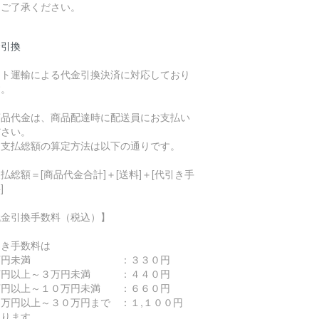
。ご了承ください。
金引換
マト運輸による代金引換決済に対応しており
す。
商品代金は、商品配達時に配送員にお支払い
ださい。
お支払総額の算定方法は以下の通りです。
払総額＝[商品代金合計]＋[送料]＋[代引き手
]
代金引換手数料（税込）】
引き手数料は
万円未満 ：３３０円
万円以上～３万円未満 ：４４０円
万円以上～１０万円未満 ：６６０円
０万円以上～３０万円まで ：１,１００円
なります。