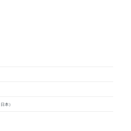
）
（日本）