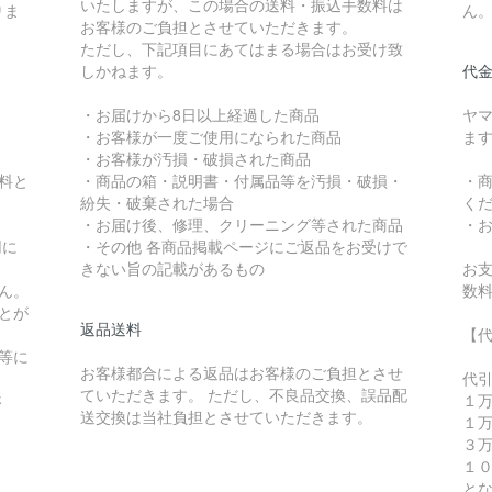
いたしますが、この場合の送料・振込手数料は
りま
ん
お客様のご負担とさせていただきます。
ただし、下記項目にあてはまる場合はお受け致
しかねます。
代
・お届けから8日以上経過した商品
ヤ
・お客様が一度ご使用になられた商品
ま
・お客様が汚損・破損された商品
無料と
・商品の箱・説明書・付属品等を汚損・破損・
・
紛失・破棄された場合
く
・お届け後、修理、クリーニング等された商品
・
用に
・その他 各商品掲載ページにご返品をお受けで
。
きない旨の記載があるもの
お支
ん。
数料
とが
返品送料
【
等に
お客様都合による返品はお客様のご負担とさせ
。
代
ていただきます。 ただし、不良品交換、誤品配
さ
１
送交換は当社負担とさせていただきます。
１
３
１
と