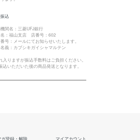
行振込
機関名：三菱UFJ銀行
名：福山支店 店番号：602
座番号：メールにてお知らせいたします。
座名義：カブシキガイシャマルテン
恐れ入りますが振込手数料はご負担ください。
お振込いただいた後の商品発送となります。
マガ登録・解除
マイアカウント