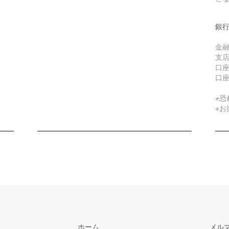
銀
金融
支店
口
口
※
※
ホーム
メル