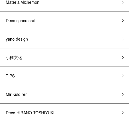
MaterialMichemon
Deco space craft
yano design
小徑文化
TIPS
MiriKulo:rer
Deco HIRANO TOSHIYUKI