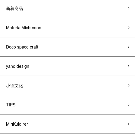
新着商品
MaterialMichemon
Deco space craft
yano design
小徑文化
TIPS
MiriKulo:rer