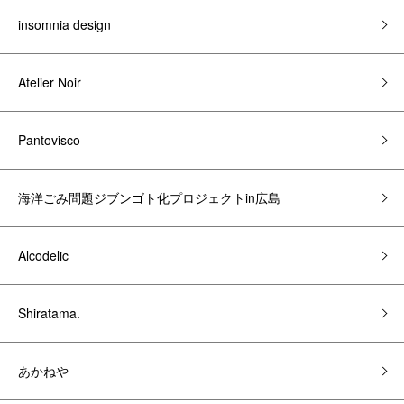
insomnia design
Atelier Noir
Pantovisco
海洋ごみ問題ジブンゴト化プロジェクトin広島
Alcodelic
Shiratama.
あかねや